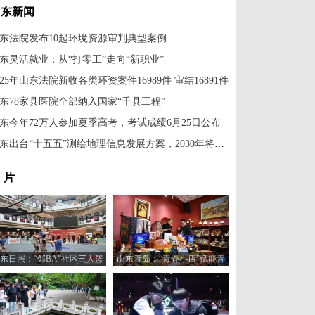
山东新闻
东法院发布10起环境资源审判典型案例
东灵活就业：从“打零工”走向“新职业”
025年山东法院新收各类环资案件16989件 审结16891件
东78家县医院全部纳入国家“千县工程”
东今年72万人参加夏季高考，考试成绩6月25日公布
山东出台“十五五”测绘地理信息发展方案，2030年将建成全域实景三维山东
 片
东日照：“邻BA”社区三人篮
山东青岛：“青春小店”赋能青
球赛火热开打
年创业新活力