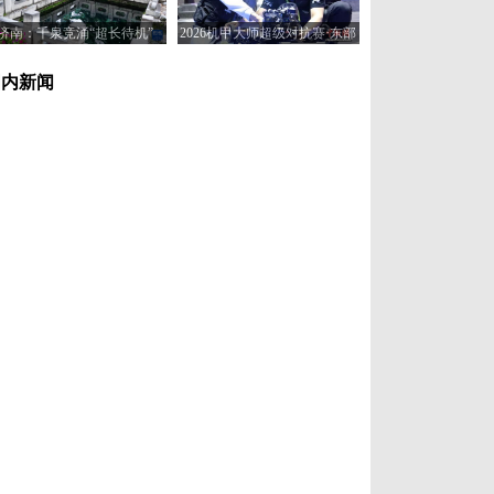
济南：千泉竞涌“超长待机”
2026机甲大师超级对抗赛·东部
赛区在济南开赛
国内新闻