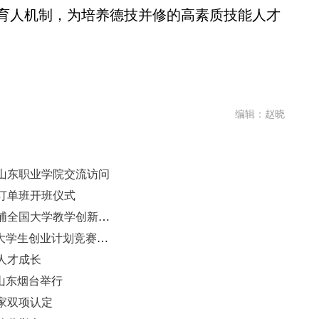
育人机制，为培养德技并修的高素质技能人才
编辑：赵晓
山东职业学院交流访问
铁订单班开班仪式
济南大学教师团队获得第十一届西浦全国大学教学创新大赛一等奖
第十五届建设银行“挑战杯”山东省大学生创业计划竞赛在山东职业学院开幕
人才成长
在山东烟台举行
家双项认定