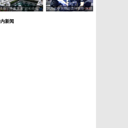
济南：千泉竞涌“超长待机”
2026机甲大师超级对抗赛·东部
赛区在济南开赛
国内新闻