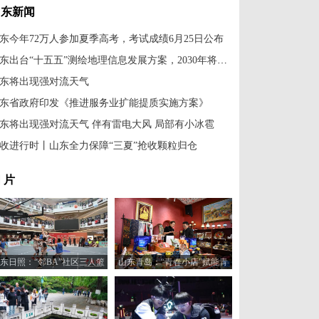
山东新闻
东今年72万人参加夏季高考，考试成绩6月25日公布
山东出台“十五五”测绘地理信息发展方案，2030年将建成全域实景三维山东
东将出现强对流天气
东省政府印发《推进服务业扩能提质实施方案》
东将出现强对流天气 伴有雷电大风 局部有小冰雹
收进行时丨山东全力保障“三夏”抢收颗粒归仓
 片
东日照：“邻BA”社区三人篮
山东青岛：“青春小店”赋能青
球赛火热开打
年创业新活力