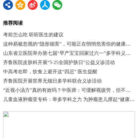
推荐阅读
考前怎么吃 听听医生的建议
这种易被忽视的“隐形烟害”，可能正在悄悄危害你的健康！| 世界无烟日
山东省立医院举办第七届“早产宝宝回家过六一”多学科义诊活动
齐鲁医院皮肤科开展“5·25全国护肤日”公益义诊活动
中高考在即，饮食上避开这“四忌” 医生提醒
齐鲁医院开展世界无烟日多学科联合义诊活动
“近视小汤方”真的有效吗？中医师：可缓解视疲劳，但不能逆转真性近视
儿童血液肿瘤亚专科：举多学科之力 为肿瘤患儿撑起“健康伞”