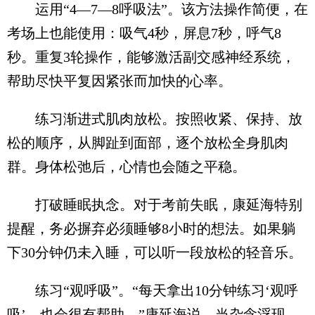
运用“4—7—8呼吸法”。该方法操作简便，在
考场上也能使用：吸气4秒，屏息7秒，呼气8
秒。重复3轮操作，能够激活副交感神经系统，
帮助尽快平复因紧张而加快的心率。
练习渐进式肌肉放松。按照收紧、保持、放
松的顺序，从脚趾到面部，逐个放松全身肌肉
群。身体松弛后，心情也会随之平稳。
打破睡眠执念。对于考前失眠，康延海特别
提醒，务必摒弃必须睡够8小时的想法。如果躺
下30分钟仍未入睡，可以听一段放松的轻音乐。
练习“观呼吸”。“每天拿出10分钟练习‘观呼
吸’，也会很有帮助。”康延海说，当杂念浮现