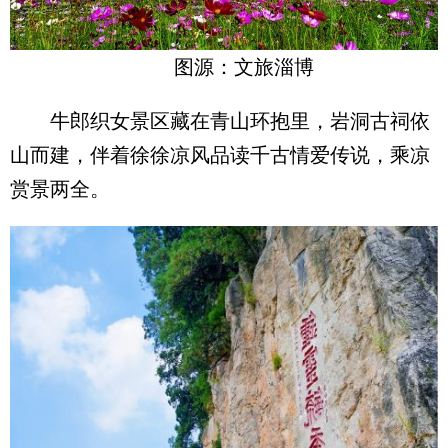
图源：文旅淄博
牛郎织女景区藏在青山环抱里，岩洞古祠依
山而建，伴着徐徐凉风品读千古情爱传说，乘凉
赏景两全。