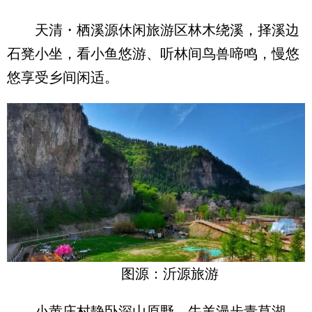
天清・栖溪源休闲旅游区林木绕溪，择溪边
石凳小坐，看小鱼悠游、听林间鸟兽啼鸣，慢悠
悠享受乡间闲适。
图源：沂源旅游
小黄庄村静卧深山原野，牛羊漫步青草湖