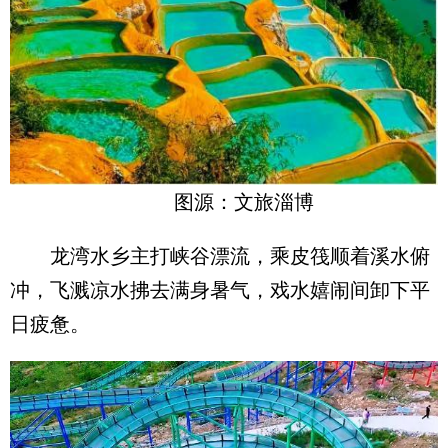
图源：文旅淄博
龙湾水乡主打峡谷漂流，乘皮筏顺着溪水俯
冲，飞溅凉水拂去满身暑气，戏水嬉闹间卸下平
日疲惫。