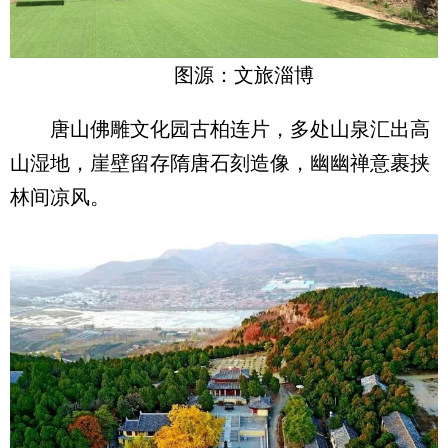
图源：文旅淄博
唐山佛雕文化园古柏连片，多处山泉汇出高
山湿地，崖壁留存隋唐石刻造像，幽幽禅意裹挟
林间凉风。