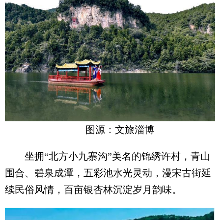
图源：文旅淄博
坐拥“北方小九寨沟”美名的锦绣许村，青山
围合、碧泉成潭，五彩池水光灵动，漫宋古街延
续民俗风情，百亩银杏林沉淀岁月韵味。