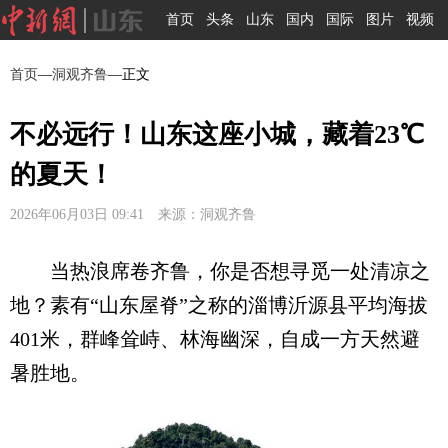
首页
头条
山东
国内
国际
图片
视频
首页
—
洞观齐鲁
—正文
不必远行！山东这座小城，藏着23℃
的夏天！
2026年06月03日 09:41 来源：洞观齐鲁
当热浪席卷齐鲁，你是否想寻觅一处清凉之
地？素有“山东屋脊”之称的淄博沂源县平均海拔
401米，群峰耸峙、林海幽深，自成一方天然避
暑胜地。