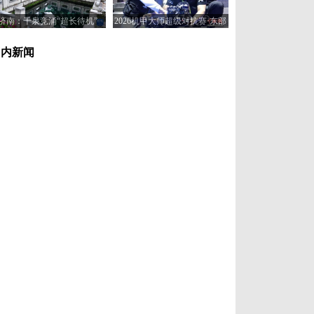
济南：千泉竞涌“超长待机”
2026机甲大师超级对抗赛·东部
赛区在济南开赛
国内新闻