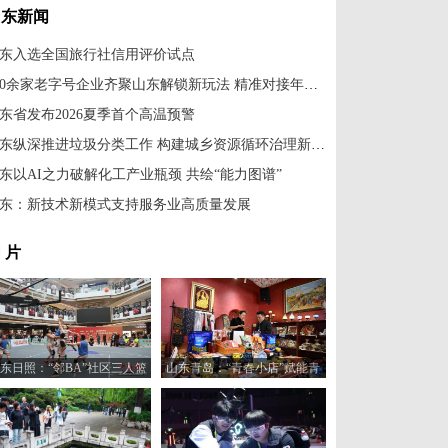
山东新闻
东入选全国旅行社信用评价试点
600余家老字号企业齐聚山东解锁新玩法 精准对接年轻消费市场
东省发布2026夏季首个高温预警
山东纵深推进垃圾分类工作 构建城乡资源循环治理新格局
东以AI之力破解化工产业瓶颈 共绘“能力图谱”
东：新技术新模式支持服务业高质量发展
 片
东日照：“邻BA”社区三人篮
山东青岛：“青春小店”赋能青
球赛火热开打
年创业新活力