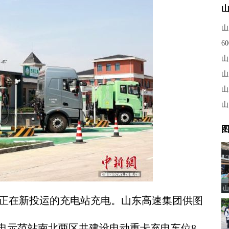
山
山
山
山
图
山
正在新投运的充电站充电。山东高速集团供图
示范站南北两区共建设电动重卡充电车位8