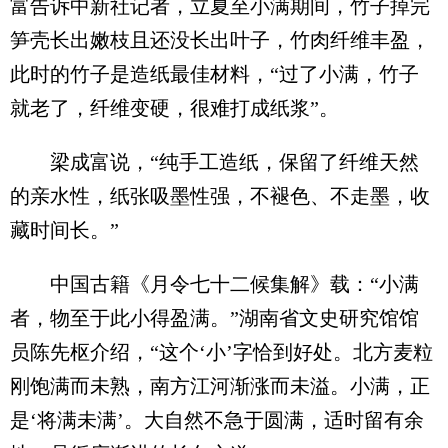
富告诉中新社记者，立夏至小满期间，竹子掉完
笋壳长出嫩枝且还没长出叶子，竹肉纤维丰盈，
此时的竹子是造纸最佳材料，“过了小满，竹子
就老了，纤维变硬，很难打成纸浆”。
梁成富说，“纯手工造纸，保留了纤维天然
的亲水性，纸张吸墨性强，不褪色、不走墨，收
藏时间长。”
中国古籍《月令七十二候集解》载：“小满
者，物至于此小得盈满。”湖南省文史研究馆馆
员陈先枢介绍，“这个‘小’字恰到好处。北方麦粒
刚饱满而未熟，南方江河渐涨而未溢。小满，正
是‘将满未满’。大自然不急于圆满，适时留有余