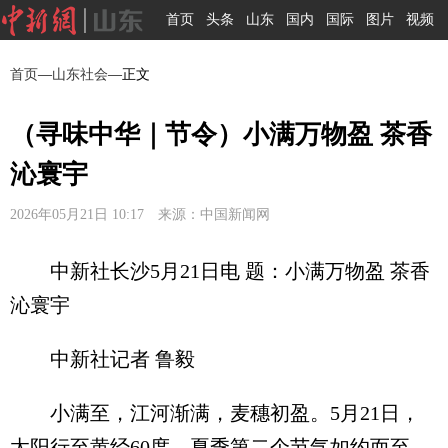
首页
头条
山东
国内
国际
图片
视频
首页
—
山东社会
—正文
（寻味中华｜节令）小满万物盈 茶香
沁寰宇
2026年05月21日 10:17 来源：中国新闻网
中新社长沙5月21日电 题：小满万物盈 茶香
沁寰宇
中新社记者 鲁毅
小满至，江河渐满，麦穗初盈。5月21日，
太阳行至黄经60度，夏季第二个节气如约而至，