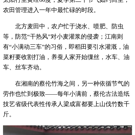
农田管理进入一年中最忙碌的时段。
北方麦田中，农户忙于浇水、喷肥、防虫
等，防范“干热风”对小麦灌浆的侵袭；江南则
有“小满动三车”的习俗，即稻田要引水灌溉，油
菜籽要收割打油，养蚕人家开始缫丝，水车、油
车、丝车齐动。
在湘南的蔡伦竹海之间，另一种依循节气的
劳作也忙到极致——每年小满前，蔡伦古法造纸
技艺省级代表性传承人梁成富都要上山伐竹数千
斤。