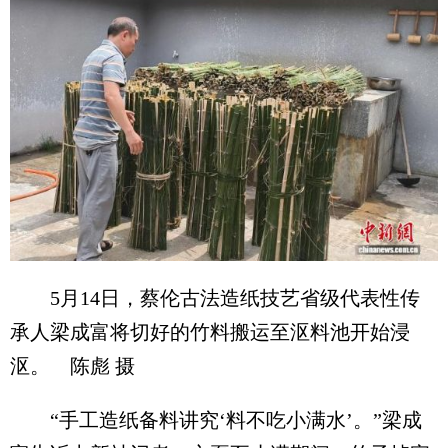
5月14日，蔡伦古法造纸技艺省级代表性传
承人梁成富将切好的竹料搬运至沤料池开始浸
沤。 陈彪 摄
“手工造纸备料讲究‘料不吃小满水’。”梁成