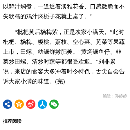
以鸡汁焖煮，一道透着淡雅花香、口感微脆而不
失软糯的鸡汁焖栀子花就上桌了。”
“枇杷黄后杨梅紫，正是农家小满天。”此时
枇杷、杨梅、樱桃、荔枝、空心菜、苋菜等果蔬
上市，田螺、幼鳜鲜嫩肥美。“黄焖鳜鱼仔、韭
菜炒田螺、清炒时蔬等都很受欢迎。”刘非景
说，来店的食客大多冲着时令特色，舌尖自会告
诉大家小满的味道。(完)
编辑：孙婷婷
推荐阅读