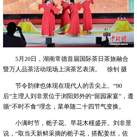
5月20日，湖南常德首届国际茶日茶旅融合
暨万人品茶活动现场上演茶艺表演。 徐钊 摄
节令韵律也体现在现代人的舌尖上。“90
后”主理人刘非景位于浏阳郊外的“留园家宴”，遵
循“不时不食”理念，菜单随二十四节气变换。
小满时节，栀子花、早花木槿盛开。刘非景
说，“取当天新鲜采摘的栀子花，搭配姜丝，佐