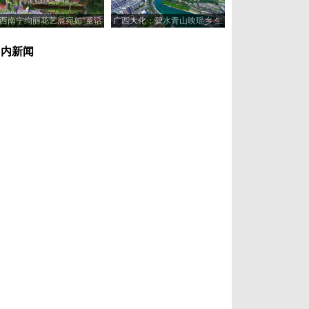
西南宁绚丽花艺展宛如“童话
广西大化：碧水青山映瑶乡 生
世界”
态美景入画来
国内新闻