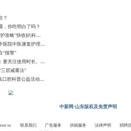
住？
腐，你吃明白了吗？
蚊子藏隐患？乙脑怎么防？这套“防护攻略”快收好|科普时间
《中国中医药报》深度解读潍坊市中医院中医康复护理工作实践
“报警”
降噪耳机或致听力受损？专家提醒：要关注使用时长、音量
“三层减重法”
如“齿”有趣！山大口腔2026欢乐市集口腔科普公益活动火热启动
中新网·山东版权及免责声明
out us
联系我们
广告服务
供稿服务
法律声明
招聘