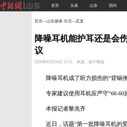
首页
头条
山东
国内
首页
—
山东健康·生活
—正文
降噪耳机能护耳还是会
议
2026年05月20日 15:51 来源：南宁晚报
降噪耳机成了听力损伤的“背锅侠
专家建议使用耳机应严守“60-60
本报记者黎兆齐
近日，话题“第一批降噪耳机的受