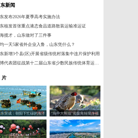
山东新闻
东发布2026年夏季高考实施办法
东核发首张重点液态食品道路散装运输准运证
海揽才，山东做对了三件事
均一天5家省外企业入鲁，山东凭什么？
东新增3个县(区)开展省级传统村落集中连片保护利用
淄博代表团征战第十二届山东省少数民族传统体育运动会
 片
山东荣成：朝阳下忙碌的海洋
“鸟中大熊猫”黄腹角雉现身福
牧场
建建瓯