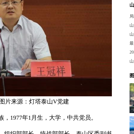
局
山
2
图
图片来源：灯塔泰山V党建
1977年1月生，大学，中共党员。
组织部部长、统战部部长，泰山区委副书