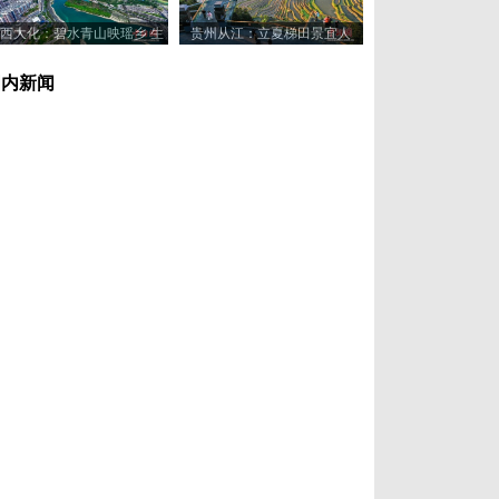
西大化：碧水青山映瑶乡 生
贵州从江：立夏梯田景宜人
态美景入画来
国内新闻