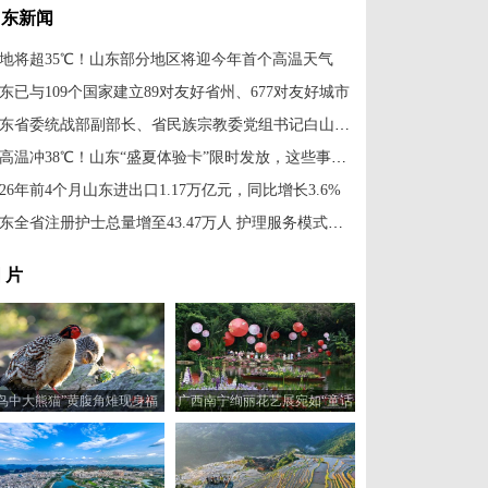
山东新闻
地将超35℃！山东部分地区将迎今年首个高温天气
东已与109个国家建立89对友好省州、677对友好城市
山东省委统战部副部长、省民族宗教委党组书记白山到中新社山东分社走访调研
最高温冲38℃！山东“盛夏体验卡”限时发放，这些事项需注意
026年前4个月山东进出口1.17万亿元，同比增长3.6%
山东全省注册护士总量增至43.47万人 护理服务模式不断升级
 片
“鸟中大熊猫”黄腹角雉现身福
广西南宁绚丽花艺展宛如“童话
建建瓯
世界”