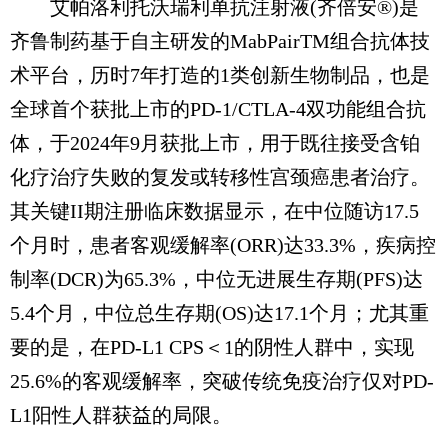
艾帕洛利托沃瑞利单抗注射液(齐倍安®)是
齐鲁制药基于自主研发的MabPairTM组合抗体技
术平台，历时7年打造的1类创新生物制品，也是
全球首个获批上市的PD-1/CTLA-4双功能组合抗
体，于2024年9月获批上市，用于既往接受含铂
化疗治疗失败的复发或转移性宫颈癌患者治疗。
其关键II期注册临床数据显示，在中位随访17.5
个月时，患者客观缓解率(ORR)达33.3%，疾病控
制率(DCR)为65.3%，中位无进展生存期(PFS)达
5.4个月，中位总生存期(OS)达17.1个月；尤其重
要的是，在PD-L1 CPS＜1的阴性人群中，实现
25.6%的客观缓解率，突破传统免疫治疗仅对PD-
L1阳性人群获益的局限。