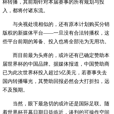
杯转播，其前期针对本届赛事的所有规划与投
入，都将付诸东流。
与央视处境相似的，还有原本计划购买分销
版权的新媒体平台——一旦没有合法转播权，这
些平台前期的筹备、投入也将全部沦为无用功。
而目前最为头疼的，或许还有已确定赞助本
届世界杯的中国品牌。据媒体报道，中国赞助商
已为此次世界杯投入超过5亿美元，若赛事失去
国内转播曝光，其赞助回报必然会大打折扣，远
不及预期。
当然，眼下最急切的或许还是国际足联。随
着世界杯开幕日期日益临近，谈判的可操作空间