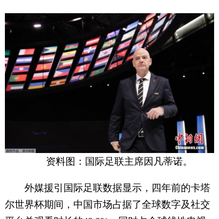
资料图：国际足联主席因凡蒂诺。
外媒援引国际足联数据显示，四年前的卡塔
尔世界杯期间，中国市场占据了全球数字及社交