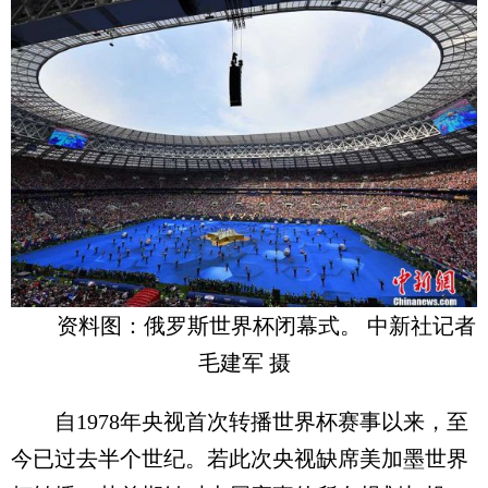
资料图：俄罗斯世界杯闭幕式。 中新社记者
毛建军 摄
自1978年央视首次转播世界杯赛事以来，至
今已过去半个世纪。若此次央视缺席美加墨世界