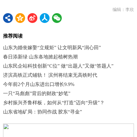
编辑：李欣
推荐阅读
山东为婚丧嫁娶“立规矩” 让文明新风“润心田”
春日添新绿 山东各地掀起植树热潮
山东民企站科技创新“C位” 做“出题人”又做“答题人”
济滨高铁正式铺轨！ 滨州将结束无高铁时代
今年前2个月山东进出口增长9.9%
一只“马彪彪”背后的财政“妙笔”
乡村振兴齐鲁样板，如何从“打造”迈向“升级”？
山东省地矿局：协同作战 胶东“寻金”