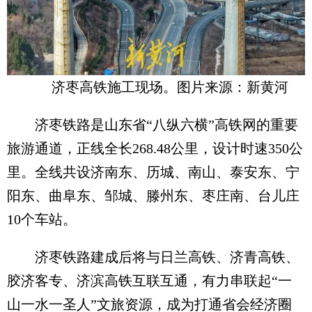
济枣高铁施工现场。图片来源：新黄河
济枣铁路是山东省“八纵六横”高铁网的重要
旅游通道，正线全长268.48公里，设计时速350公
里。全线共设济南东、历城、南山、泰安东、宁
阳东、曲阜东、邹城、滕州东、枣庄南、台儿庄
10个车站。
济枣铁路建成后将与日兰高铁、济青高铁、
胶济客专、济滨高铁互联互通，有力串联起“一
山一水一圣人”文旅资源，成为打通省会经济圈