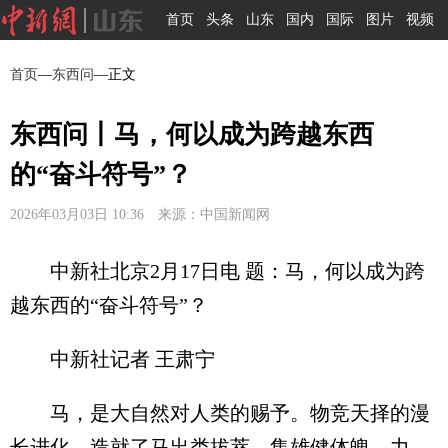
首页
头条
山东
国内
国际
图片
视频
首页
—
东西问
—正文
东西问丨马，何以成为跨越东西
的“奋斗符号”？
2026年03月03日 10:36 来源：中国新闻网
中新社北京2月17日电 题：马，何以成为跨
越东西的“奋斗符号”？
中新社记者 王肃宁
马，是大自然对人类的赐予。物竞天择的漫
长进化，造就了马出类拔萃，集雄健体魄、力