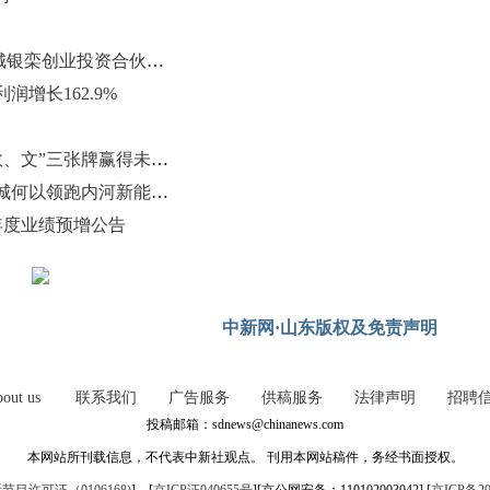
拟出资630万元 海联金汇投资共青城银栾创业投资合伙企业(有限合伙)
润增长162.9%
“孔孟之乡”山东济宁 如何靠“绿、数、文”三张牌赢得未来？
从“内陆腹地”到“绿色港城” 山东邹城何以领跑内河新能源航运？
5年度业绩预增公告
中新网·山东版权及免责声明
out us
联系我们
广告服务
供稿服务
法律声明
招聘
投稿邮箱：sdnews@chinanews.com
本网站所刊载信息，不代表中新社观点。 刊用本网站稿件，务经书面授权。