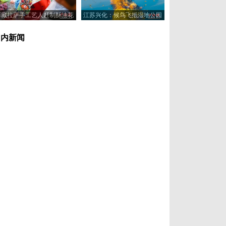
西藏拉萨手工艺人赶制酥油花
江苏兴化：候鸟飞抵湿地公园
喜迎藏历新年
浅滩觅食休憩
国内新闻