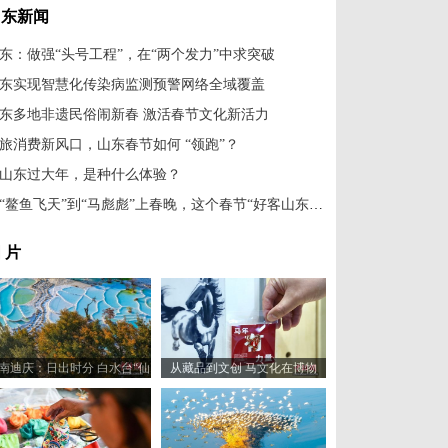
山东新闻
东：做强“头号工程”，在“两个发力”中求突破
东实现智慧化传染病监测预警网络全域覆盖
东多地非遗民俗闹新春 激活春节文化新活力
旅消费新风口，山东春节如何 “领跑”？
山东过大年，是种什么体验？
从“鳌鱼飞天”到“马彪彪”上春晚，这个春节“好客山东”赢在哪儿?
 片
南迪庆：日出时分 白水台“仙
从藏品到文创 马文化在博物
人遗田”染金边
馆“奔”向新岁