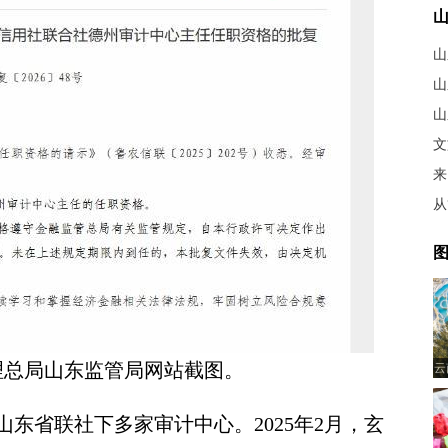
山
山
山
文
来
图
理总局山东监管局网站截图。
云
省联社下多家审计中心。2025年2月，玄