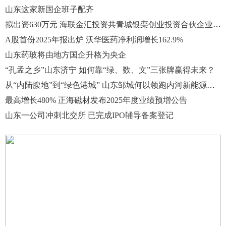
山东这家新国企班子配齐
拟出资630万元 海联金汇投资共青城银栾创业投资合伙企业(有限合伙)
A股首份2025年报出炉 沃华医药净利润增长162.9%
山东药玻将由地方国企升格为央企
“孔孟之乡”山东济宁 如何靠“绿、数、文”三张牌赢得未来？
从“内陆腹地”到“绿色港城” 山东邹城何以领跑内河新能源航运？
最高增长480% 正海磁材发布2025年度业绩预增公告
山东一公司冲刺北交所 已完成IPO辅导备案登记