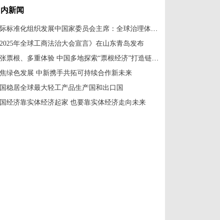
国内新闻
国际标准化组织发展中国家委员会主席：全球治理体系改革应共建共享
2025年全球工商法治大会宣言》在山东青岛发布
一张票根、多重体验 中国多地探索“票根经济”打造链式消费新场景
焦绿色发展 中新携手共拓可持续合作新未来
国稳居全球最大轻工产品生产国和出口国
国经济靠实体经济起家 也要靠实体经济走向未来