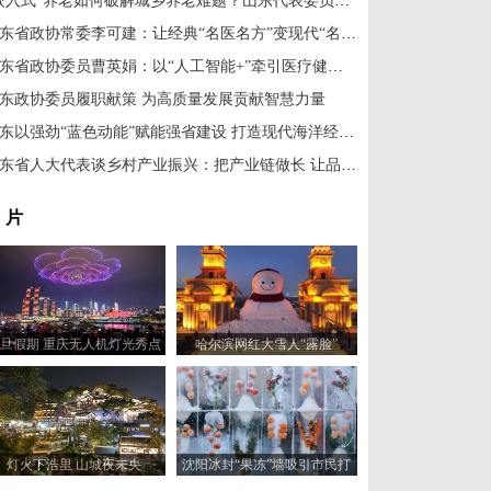
“嵌入式”养老如何破解城乡养老难题？山东代表委员建言“老有颐养”
山东省政协常委李可建：让经典“名医名方”变现代“名品名药”
山东省政协委员曹英娟：以“人工智能+”牵引医疗健康向高端服务升级
东政协委员履职献策 为高质量发展贡献智慧力量
山东以强劲“蓝色动能”赋能强省建设 打造现代海洋经济发展高地
山东省人大代表谈乡村产业振兴：把产业链做长 让品牌发光
 片
旦假期 重庆无人机灯光秀点
哈尔滨网红大雪人“露脸”
亮绚丽夜空
灯火下浩里 山城夜未央
沈阳冰封“果冻”墙吸引市民打
卡