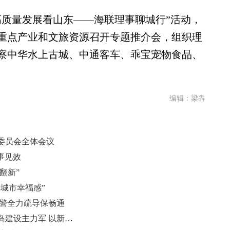
质量发展看山东——海联理事聊城行”活动，
重点产业和文旅资源召开专题推介会，组织理
察中华水上古城、中通客车、乖宝宠物食品、
编辑：梁犇
委员会全体会议
实事见效
翻新”
“城市幸福感”
全警全力疏导保畅通
青岛市人大代表张亮：勇担数字青岛建设主力军 以新质生产力赋能高质量发展