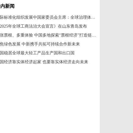
国内新闻
国际标准化组织发展中国家委员会主席：全球治理体系改革应共建共享
2025年全球工商法治大会宣言》在山东青岛发布
一张票根、多重体验 中国多地探索“票根经济”打造链式消费新场景
焦绿色发展 中新携手共拓可持续合作新未来
国稳居全球最大轻工产品生产国和出口国
国经济靠实体经济起家 也要靠实体经济走向未来