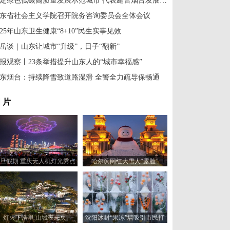
锚定绿色低碳高质量发展示范城市 代表建言烟台发展绿色循环经济
东省社会主义学院召开院务咨询委员会全体会议
025年山东卫生健康“8+10”民生实事见效
岳谈｜山东让城市“升级”，日子“翻新”
报观察丨23条举措提升山东人的“城市幸福感”
东烟台：持续降雪致道路湿滑 全警全力疏导保畅通
 片
旦假期 重庆无人机灯光秀点
哈尔滨网红大雪人“露脸”
亮绚丽夜空
灯火下浩里 山城夜未央
沈阳冰封“果冻”墙吸引市民打
卡