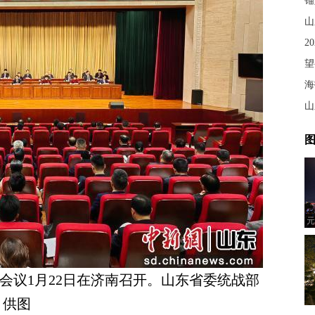
山
2
望
海
山
图
元
会议1月22日在济南召开。山东省委统战部
供图