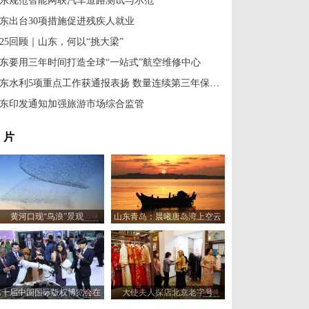
东规范智能网联汽车道路测试与示范
东出台30项措施促进残疾人就业
025回顾｜山东，何以“挑大梁”
东要用三年时间打造全球“一站式”航空维修中心
山东水利5项重点工作获通报表扬 数量连续第三年保持全国前两位
东印发通知加强旅游市场综合监管
 片
黄河口现“鸟浪”景观
山东青岛：晨曦唐岛湾上空云
霞变幻 宛如油画
第十届中国国际版权博览会在
大使夫人探店北京老字号
山东青岛开幕