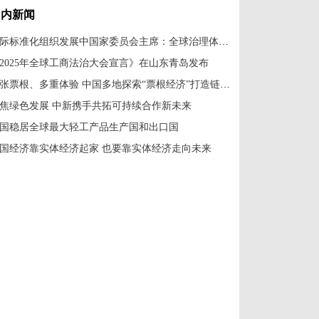
国内新闻
国际标准化组织发展中国家委员会主席：全球治理体系改革应共建共享
2025年全球工商法治大会宣言》在山东青岛发布
一张票根、多重体验 中国多地探索“票根经济”打造链式消费新场景
焦绿色发展 中新携手共拓可持续合作新未来
国稳居全球最大轻工产品生产国和出口国
国经济靠实体经济起家 也要靠实体经济走向未来