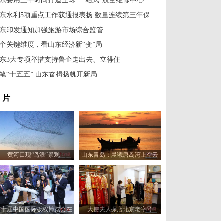
东要用三年时间打造全球“一站式”航空维修中心
山东水利5项重点工作获通报表扬 数量连续第三年保持全国前两位
东印发通知加强旅游市场综合监管
个关键维度，看山东经济新“变”局
东3大专项举措支持鲁企走出去、立得住
笔“十五五” 山东奋楫扬帆开新局
 片
黄河口现“鸟浪”景观
山东青岛：晨曦唐岛湾上空云
霞变幻 宛如油画
第十届中国国际版权博览会在
大使夫人探店北京老字号
山东青岛开幕