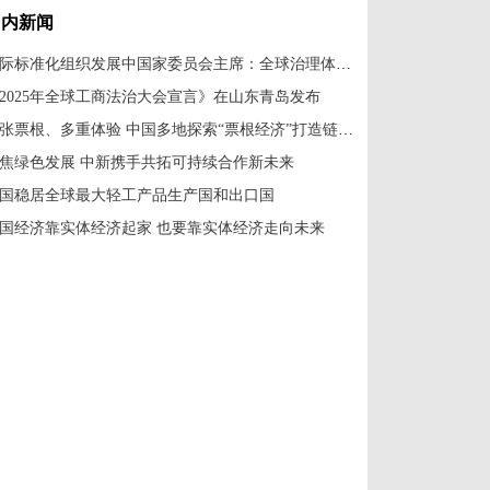
国内新闻
国际标准化组织发展中国家委员会主席：全球治理体系改革应共建共享
2025年全球工商法治大会宣言》在山东青岛发布
一张票根、多重体验 中国多地探索“票根经济”打造链式消费新场景
焦绿色发展 中新携手共拓可持续合作新未来
国稳居全球最大轻工产品生产国和出口国
国经济靠实体经济起家 也要靠实体经济走向未来