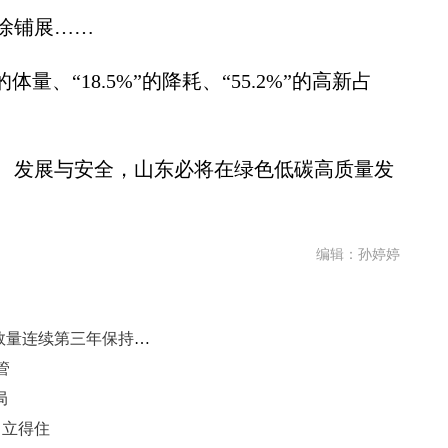
徐铺展……
、“18.5%”的降耗、“55.2%”的高新占
发展与安全，山东必将在绿色低碳高质量发
编辑：孙婷婷
山东水利5项重点工作获通报表扬 数量连续第三年保持全国前两位
管
局
、立得住