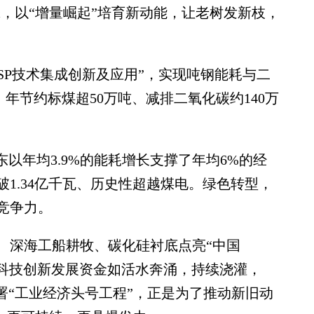
擎，以“增量崛起”培育新动能，让老树发新枝，
P技术集成创新及应用”，实现吨钢能耗与二
，年节约标煤超50万吨、减排二氧化碳约140万
年均3.9%的能耗增长支撑了年均6%的经
1.34亿千瓦、历史性超越煤电。绿色转型，
竞争力。
深海工船耕牧、碳化硅衬底点亮“中国
元科技创新发展资金如活水奔涌，持续浇灌，
部署“工业经济头号工程”，正是为了推动新旧动