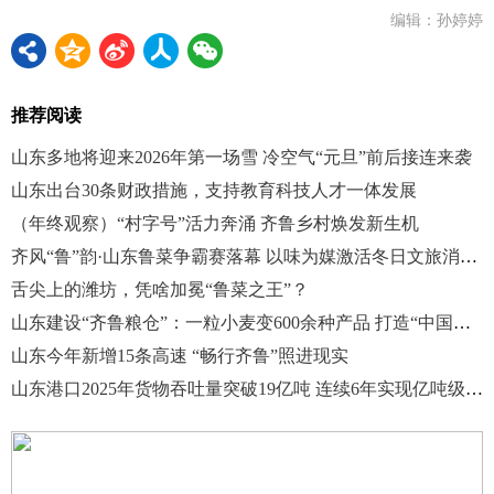
编辑：孙婷婷
推荐阅读
山东多地将迎来2026年第一场雪 冷空气“元旦”前后接连来袭
山东出台30条财政措施，支持教育科技人才一体发展
（年终观察）“村字号”活力奔涌 齐鲁乡村焕发新生机
齐风“鲁”韵·山东鲁菜争霸赛落幕 以味为媒激活冬日文旅消费新动能
舌尖上的潍坊，凭啥加冕“鲁菜之王”？
山东建设“齐鲁粮仓”：一粒小麦变600余种产品 打造“中国食用植物油田”
山东今年新增15条高速 “畅行齐鲁”照进现实
山东港口2025年货物吞吐量突破19亿吨 连续6年实现亿吨级增长