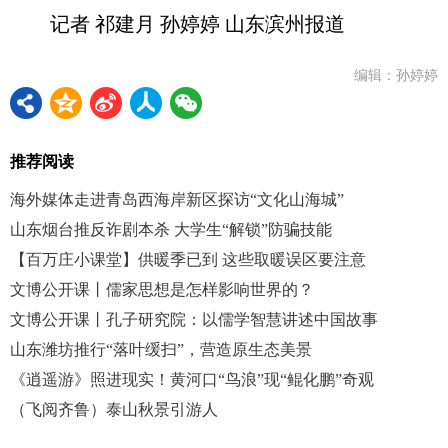
记者 祁建月 孙婷婷 山东滨州报道
编辑：孙婷婷
推荐阅读
海外媒体走进青岛西海岸新区探访“文化山海城”
山东烟台推反诈剧本杀 大学生“解锁”防骗技能
【百万庄小课堂】供暖季已到 这些取暖误区要注意
文博公开课丨儒家思想是怎样影响世界的？
文博公开课丨孔子研究院：以儒学智慧讲述中国故事
山东潍坊推行“落叶缓扫”，营造原生态美景
《逍遥游》照进现实！黄河口“鸟浪”现“鲲化鹏”奇观
（飞阅齐鲁）泰山秋景引游人