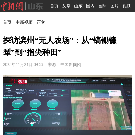
首页
头条
山东
国内
国际
图片
视频
首页
—
中新视频
—正文
探访滨州“无人农场”：从“镐锄镰
犁”到“指尖种田”
2025年11月24日 09:59 来源：中国新闻网