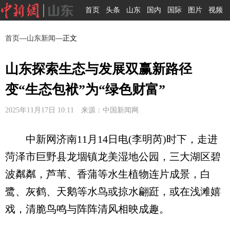
首页
头条
山东
国内
国际
图片
视频
首页
—
山东新闻
—正文
山东探索生态与发展双赢新路径
变“生态包袱”为“绿色财富”
2025年11月17日 10:11 来源：中国新闻网
中新网济南11月14日电(李明芮)时下，走进
菏泽市巨野县龙堌镇龙美湿地公园，三大湖区碧
波粼粼，芦苇、香蒲等水生植物连片成景，白
鹭、灰鹤、天鹅等水鸟或掠水翩跹，或在浅滩嬉
戏，清脆鸟鸣与阵阵清风相映成趣。