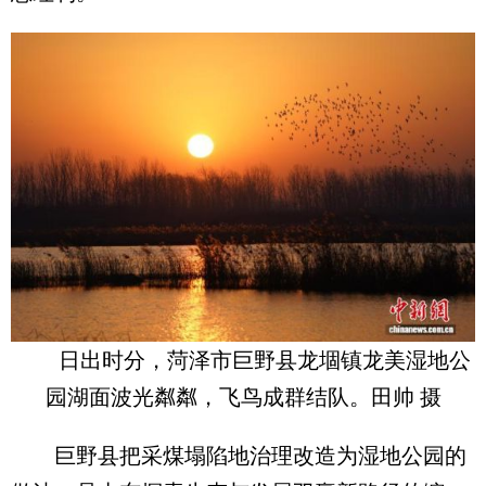
日出时分，菏泽市巨野县龙堌镇龙美湿地公
园湖面波光粼粼，飞鸟成群结队。田帅 摄
巨野县把采煤塌陷地治理改造为湿地公园的