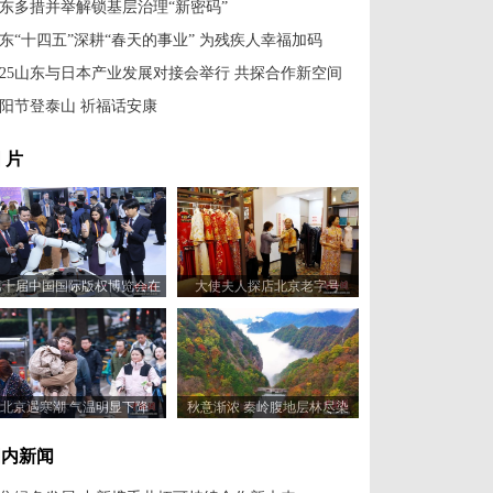
东多措并举解锁基层治理“新密码”
东“十四五”深耕“春天的事业” 为残疾人幸福加码
025山东与日本产业发展对接会举行 共探合作新空间
阳节登泰山 祈福话安康
 片
第十届中国国际版权博览会在
大使夫人探店北京老字号
山东青岛开幕
北京遇寒潮 气温明显下降
秋意渐浓 秦岭腹地层林尽染
国内新闻