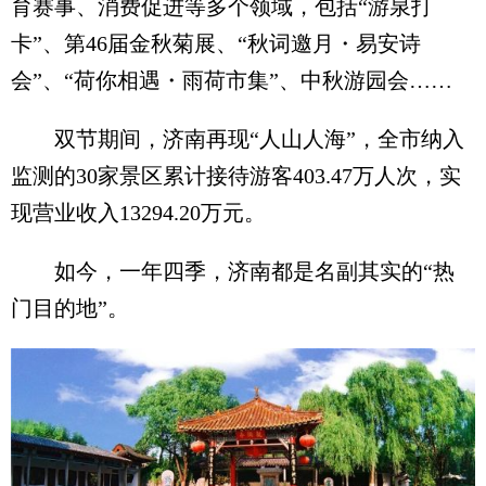
育赛事、消费促进等多个领域，包括“游泉打
卡”、第46届金秋菊展、“秋词邀月・易安诗
会”、“荷你相遇・雨荷市集”、中秋游园会……
双节期间，济南再现“人山人海”，全市纳入
监测的30家景区累计接待游客403.47万人次，实
现营业收入13294.20万元。
如今，一年四季，济南都是名副其实的“热
门目的地”。