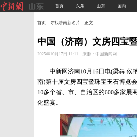
首页
头条
山东
国内
首页
—
寻找济南新名片
—正文
中国（济南）文房四宝
2025年10月17日 11:11 来源：中国新闻网
中新网济南10月16日电(梁犇 侯艳
南)第十届文房四宝暨珠宝玉石博览会
10多个省、市、自治区的600多家
化盛宴。