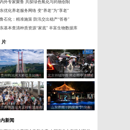
内外专家聚鲁 共探绿色氧化与药物创制
东优化养老服务网络 变“养老”为“享老”
鲁石化：精准施策 防汛交出稳产“答卷”
东基本查清种质资源“家底” 丰富生物数据库
 片
贵州鸭池河大桥壮美如画
北京持续降雨 民众雨中通勤通
学
长三角铁路迎来返程客流最高
山东济南：趵突泉“趵突夜
峰
画”亮相
国内新闻