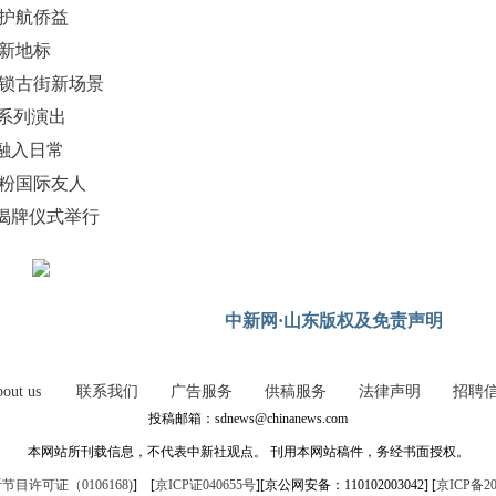
治护航侨益
新地标
解锁古街新场景
造系列演出
医融入日常
圈粉国际友人
揭牌仪式举行
中新网·山东版权及免责声明
out us
联系我们
广告服务
供稿服务
法律声明
招聘
投稿邮箱：sdnews@chinanews.com
本网站所刊载信息，不代表中新社观点。 刊用本网站稿件，务经书面授权。
目许可证（0106168)
] [
京ICP证040655号
][京公网安备：110102003042] [
京ICP备20