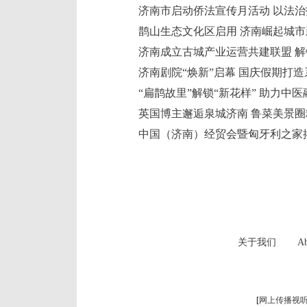
济南市启动侨法宣传月活动 以法
鹊山生态文化区启用 济南崛起城市
济南成立古城产业运营共建联盟 
济南剧院“焕新”启幕 国庆假期打
“扁鹊故里”解锁“新花样” 助力中
英国博主邂逅泉城济南 鲁菜美景
中国（济南）经贸会暨匈牙利之家
关于我们
Ab
[
网上传播视听节