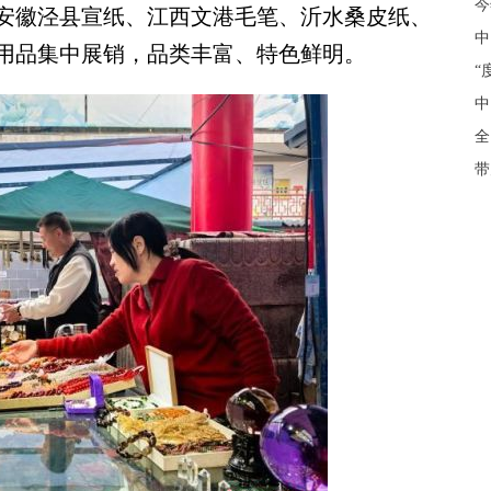
今
安徽泾县宣纸、江西文港毛笔、沂水桑皮纸、
中
用品集中展销，品类丰富、特色鲜明。
“
中
全
带