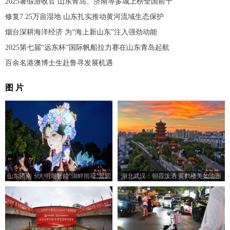
2025暑假游收官 山东青岛、济南等多城上榜全国前十
修复7.25万亩湿地 山东扎实推动黄河流域生态保护
烟台深耕海洋经济 为“海上新山东”注入强劲动能
2025第七届“远东杯”国际帆船拉力赛在山东青岛起航
百余名港澳博士生赴鲁寻发展机遇
图 片
山东济南：大明湖智能“湖畔雨荷”景观
湖北武汉：朝霞泼洒 黄鹤楼美如油画
亮灯