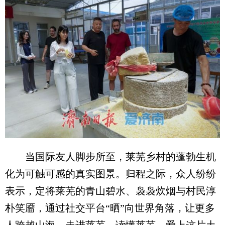
当国际友人脚步所至，莱芜乡村的蓬勃生机
化为可触可感的真实图景。归程之际，众人纷纷
表示，定将莱芜的青山碧水、袅袅炊烟与村民淳
朴笑靥，通过社交平台“晒”向世界角落，让更多
人跨越山海，走进莱芜、读懂莱芜、爱上这片土