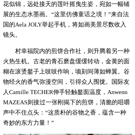
花似锦，远处接天的莲叶摇曳生姿，宛如一幅铺
展的生态水墨画。“这里仿佛童话之境！”来自法
国的Aela JOLY举起手机，将如画美景尽数收入
镜头。
村幸福院内的煎饼合作社，则升腾着另一种
火热生机。古老的青石磨盘缓缓转动，金黄的面
糊在滚烫鏊子上吱吱作响，顷刻间薄如蝉翼。谷
物经火的香气弥漫空间，引得众人围拢。国际友
人Camille TECHER伸手轻触鏊面温度，Anwenn
MAZEAS则接过一张刚揭下的煎饼，清脆的咀嚼
声中不住点头：“这质朴的谷物之香，蕴含一种
奇妙的东方力量！”