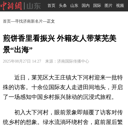
首页
头条
山东
国内
国际
图片
视频
首页
—
寻找济南新名片
—正文
煎饼香里看振兴 外籍友人带莱芜美
景“出海”
2025年08月27日 14:27 来源：济南国际传播中心
近日，莱芜区大王庄镇大下河村迎来一批特
殊的访客。十余位国际友人走进田间地头，开启
了一场感知中国乡村振兴脉动的沉浸式旅程。
初入大下河村，眼前景象即颠覆了访客对传
统乡村的想象。绿水流淌环绕村舍，庭前屋后繁