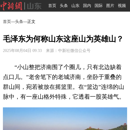
首页
头条
山东
国内
国际
图片
视频
首页
—
头条
—正文
毛泽东为何称山东这座山为英雄山？
2025年08月04日 09:33 来源：中新社微信公众号
“小山整把济南围了个圈儿，只有北边缺着
点口儿。”老舍笔下的老城济南，坐卧于重叠的
群山间，宛若被放在摇篮里。在“篮边”连绵的山
脉中，有一座山格外特殊，它透着一股英雄气。