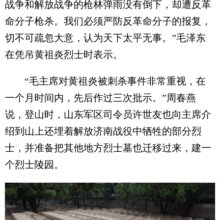
战争和解放战争的枪林弹雨没有倒下，却遭反革
命分子枪杀。我们必须严防反革命分子的报复，
切不可疏忽大意，认为天下太平无事。”毛泽东
在凭吊黄祖炎烈士时表示。
“毛主席对黄祖炎被刺杀事件非常重视，在
一个月时间内，先后作过三次批示。”周春燕
说，登山时，山东军区司令员许世友也向主席介
绍到山上还埋着解放济南战役中牺牲的部分烈
士，并准备把其他地方烈士墓也迁移过来，建一
个烈士陵园。