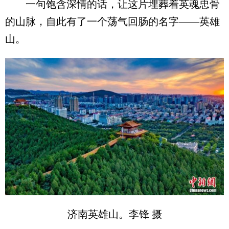
一句饱含深情的话，让这片埋葬着英魂忠骨
的山脉，自此有了一个荡气回肠的名字——英雄
山。
济南英雄山。李锋 摄