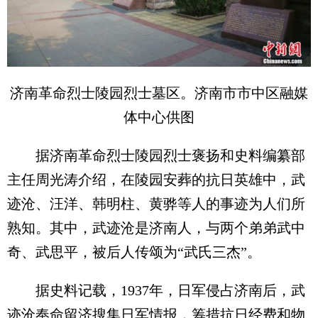
济南革命烈士陵园烈士墓区。济南市市中区融媒
体中心供图
据济南革命烈士陵园烈士褒扬和史料编纂部
主任周光涛介绍，在陵园安葬的抗日英雄中，武
迹沧、汪洋、韩明柱、黄骅等人的事迹为人们所
熟知。其中，武迹沧是济南人，与两个弟弟武中
奇、武思平，被后人传颂为“武氏三杰”。
据史料记载，1937年，日军侵占济南后，武
迹沧奉命留济搜集日军情报，筹措抗日经费和物