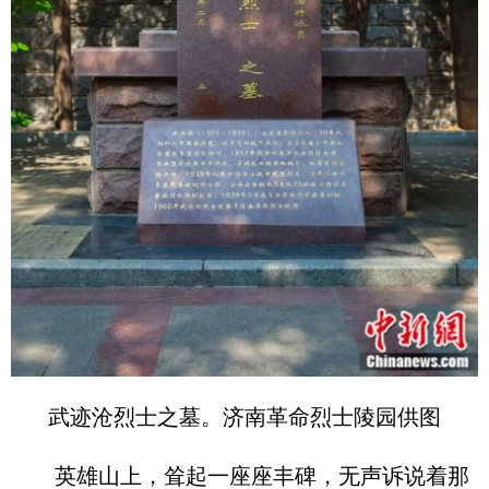
武迹沧烈士之墓。济南革命烈士陵园供图
英雄山上，耸起一座座丰碑，无声诉说着那