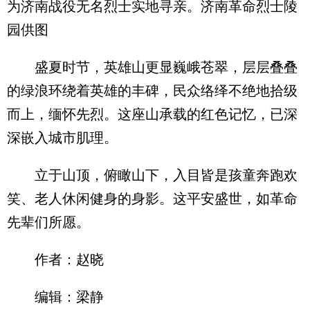
为济南战役无名烈士实地寻亲。济南革命烈士陵
园供图
盛夏时节，英雄山更显巍峨苍翠，层层叠叠
的绿浪环绕着英雄的丰碑，民众络绎不绝地拾级
而上，缅怀先烈。这座山承载的红色记忆，已深
深嵌入城市肌理。
立于山顶，俯瞰山下，入目皆是孩童奔跑欢
笑、老人休闲健身的身影。这平安盛世，如革命
先辈们所愿。
作者：赵晓
编辑：梁静