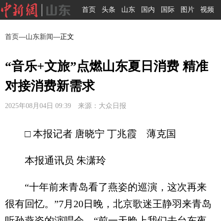
首页
头条
山东
国内
国际
图片
视频
首页
—
山东新闻
—正文
“音乐+文旅”点燃山东夏日消费 精准
对接消费新需求
2025年08月04日 09:39 来源：大众日报
□ 本报记者 唐晓宁 丁兆霞 薄克国
本报通讯员 朱潇玲
“十年前来青岛看了燕姿的巡演，这次再来
很有回忆。”7月20日晚，北京歌迷王静羽来青岛
听孙燕姿的演唱会，“前一天晚上我们去台东夜