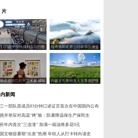
 片
7月1日起中国铁路列车运行图
河南洛阳老君山日出和云海交
调整
相辉映
胞走进浙江杭州艺术展 感知
内蒙古扎鲁特无人无畜保护区
绘画的意义
繁花盛放
国内新闻
三一部队原成员83分钟口述证言首次在中国国内公布
措并举应对高温“烤”验：防暑降温保生产保民生
价年内首次“三连涨” 加满一箱油将多花9元
国文物迎暑期“出差”热潮 年轻人从打卡转向读史