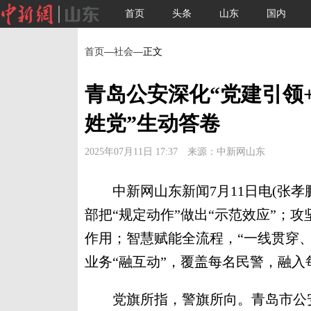
首页
头条
山东
国内
首页
—
社会
—正文
青岛公安深化“党建引领+
姓党”生动答卷
2025年07月11日 17:37 来源：中新网山东
中新网山东新闻7月11日电(张孝鹏
部把“规定动作”做出“示范效应”；
作用；智慧赋能全流程，“一线贯穿
业务“融互动”，覆盖每名民警，融入
党旗所指，警旗所向。青岛市公安局