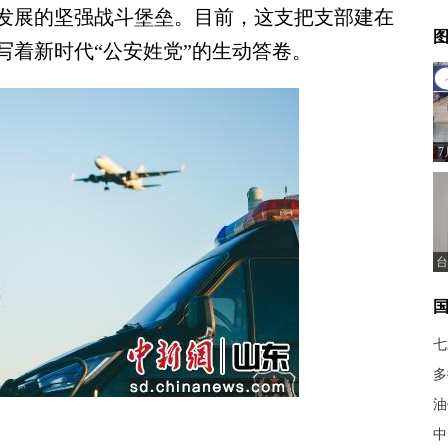
发展的坚强战斗堡垒。目前，这支把支部建在
图
写着新时代“公安姓党”的生动答卷。
台
七
多
油
中