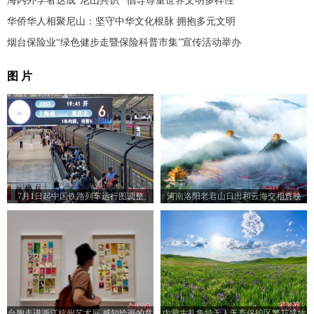
海内外学者达成“尼山共识” 倡导尊重世界文明多样性
华侨华人相聚尼山：坚守中华文化根脉 拥抱多元文明
烟台保险业“绿色健步走暨保险科普市集”宣传活动举办
图 片
7月1日起中国铁路列车运行图调整
河南洛阳老君山日出和云海交相辉映
台胞走进浙江杭州艺术展 感知绘画的意
内蒙古扎鲁特无人无畜保护区繁花盛放