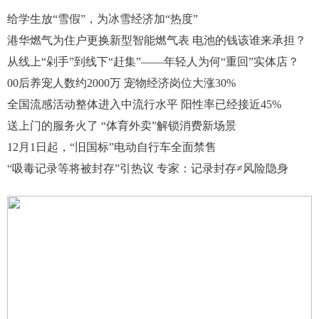
给学生放“雪假”，为冰雪经济加“热度”
港华燃气为住户更换新型智能燃气表 电池的钱该谁来承担？
从线上“剁手”到线下“赶集”——年轻人为何“重回”实体店？
00后养宠人数约2000万 宠物经济岗位大涨30%
全国流感活动整体进入中流行水平 阳性率已经接近45%
送上门的服务火了 “体育外卖”解锁消费新场景
12月1日起，“旧国标”电动自行车全面禁售
“吸毒记录等将被封存”引热议 专家：记录封存≠风险隐身