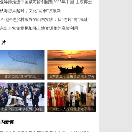
创业导师走进中国威海留创园暨2025年中国·山东博士（后）创新创业大赛揭榜领题赛决赛举办
秋海岱风起时，文化“两创”弦歌新
区化推进乡村振兴的山东实践：从“连片”向“深融”
东出台实施意见加强土地资源集约高效利用
 片
黄河口现“鸟浪”景观
山东青岛：晨曦唐岛湾上空云
霞变幻 宛如油画
第十届中国国际版权博览会在
大使夫人探店北京老字号
山东青岛开幕
国内新闻