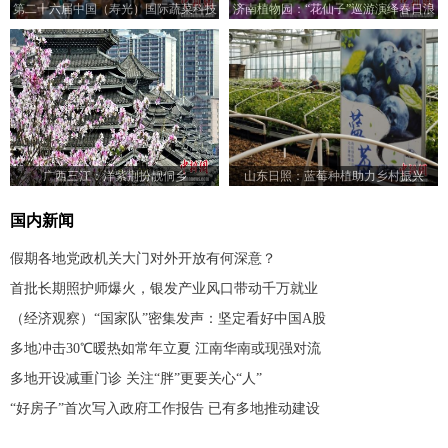
第二十六届中国（寿光）国际蔬菜科技
济南植物园：“花仙子”巡游演绎春日浪
博览会开幕
漫
广西三江：洋紫荆扮靓侗乡
山东日照：蓝莓种植助力乡村振兴
国内新闻
假期各地党政机关大门对外开放有何深意？
首批长期照护师爆火，银发产业风口带动千万就业
（经济观察）“国家队”密集发声：坚定看好中国A股
多地冲击30℃暖热如常年立夏 江南华南或现强对流
多地开设减重门诊 关注“胖”更要关心“人”
“好房子”首次写入政府工作报告 已有多地推动建设