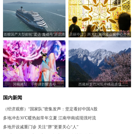
首艘国产大型邮轮“爱达·魔都号”开启青
亮丽夺目：两大灯展香港会展中心齐亮
岛航次
相
河南洛阳：千年唐韵耀古今
西藏林芝巴河沿岸桃花盛放
国内新闻
（经济观察）“国家队”密集发声：坚定看好中国A股
多地冲击30℃暖热如常年立夏 江南华南或现强对流
多地开设减重门诊 关注“胖”更要关心“人”