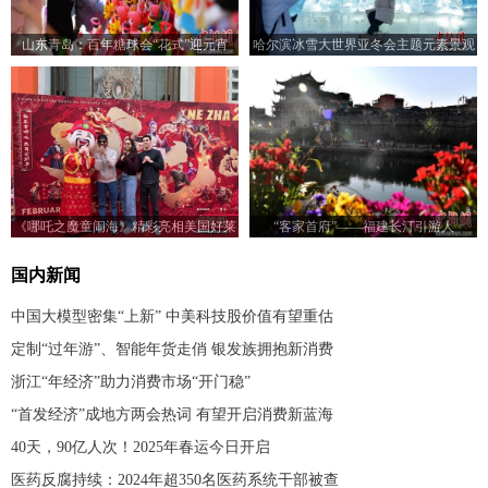
山东青岛：百年糖球会“花式”迎元宵
哈尔滨冰雪大世界亚冬会主题元素景观
吸引游客打卡
《哪吒之魔童闹海》精彩亮相美国好莱
“客家首府”——福建长汀引游人
坞
国内新闻
中国大模型密集“上新” 中美科技股价值有望重估
定制“过年游”、智能年货走俏 银发族拥抱新消费
浙江“年经济”助力消费市场“开门稳”
“首发经济”成地方两会热词 有望开启消费新蓝海
40天，90亿人次！2025年春运今日开启
医药反腐持续：2024年超350名医药系统干部被查