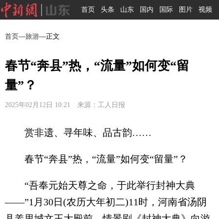
首页
头条
山东
国内
国际
图片
视频
首页
—
旅游
—正文
春节“奔县”热，“流量”如何变“留
量”？
2025年02月12日 10:21 来源：工人日报
赏非遗、寻年味、品古韵……
春节“奔县”热，“流量”如何变“留量”？
“吾奉元始天尊之命，于此举行封神大典
——”1月30日(农历大年初二)11时，河南省汤阴
县羑里城文王大殿前，情景剧《封神大典》向游