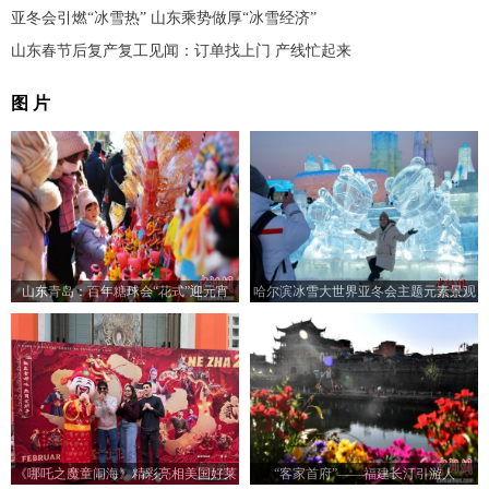
亚冬会引燃“冰雪热” 山东乘势做厚“冰雪经济”
山东春节后复产复工见闻：订单找上门 产线忙起来
图 片
山东青岛：百年糖球会“花式”迎元宵
哈尔滨冰雪大世界亚冬会主题元素景观
吸引游客打卡
《哪吒之魔童闹海》精彩亮相美国好莱
“客家首府”——福建长汀引游人