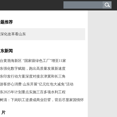
专题推荐
深化改革看山东
山东新闻
台黄渤海新区 “国家级绿色工厂”增至11家
东强化数字赋能，跑出高质量发展新速度
东印发行动方案深度对接京津冀和长三角
游客舒心消费 山东开展“亿元红包大减免”活动
东2025年计划重点实施三百多项水利工程
树清：下岗职工逆袭成商业巨擘，背后尽显家国情怀
 片