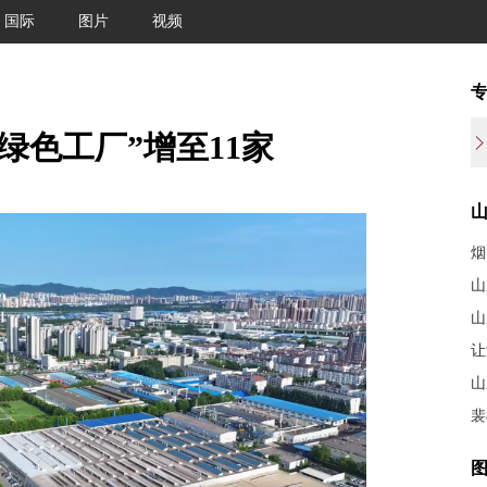
国际
图片
视频
绿色工厂”增至11家
烟
山
山
让
山
裴
图