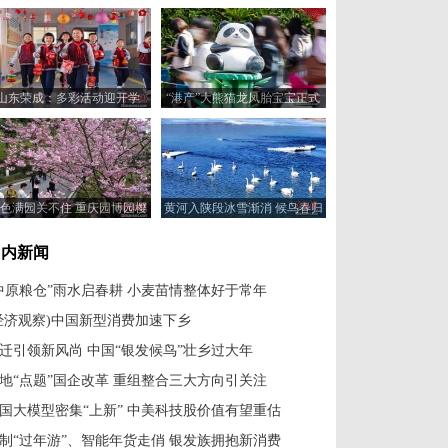
山东荣成：多彩活动迎开学
“港产”大熊猫龙凤胎宝宝正式
与公众见面
色满园关不住 重庆园博园樱
黄河入陕段冰雪渐消 候鸟春归
花绽放游人如织
国内新闻
中原粮仓”雨水启春耕 小麦苗情整体好于常年
经济观察)中国新型消费加速下乡
迁引领新风尚 中国“银发候鸟”壮乡过大年
地“点题”国企改革 重组整合三大方向引关注
国大模型密集“上新” 中美科技股价值有望重估
制“过年游”、智能年货走俏 银发族拥抱新消费