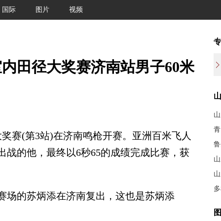
国际
图片
视频
室内田径大奖赛济南站男子60米
山
青
大奖赛(第3站)在济南鸣枪开赛。亚洲百米飞人
鲁
出战的他，最终以6秒65的成绩完成比赛，获
山
山
多
场的苏炳添在济南复出，这也是苏炳添
图