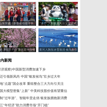
山东荣成：多彩活动迎开学
“港产”大熊猫龙凤胎宝宝正式
与公众见面
色满园关不住 重庆园博园樱
黄河入陕段冰雪渐消 候鸟春归
花绽放游人如织
国内新闻
经济观察)中国新型消费加速下乡
迁引领新风尚 中国“银发候鸟”壮乡过大年
地“点题”国企改革 重组整合三大方向引关注
国大模型密集“上新” 中美科技股价值有望重估
制“过年游”、智能年货走俏 银发族拥抱新消费
江“年经济”助力消费市场“开门稳”