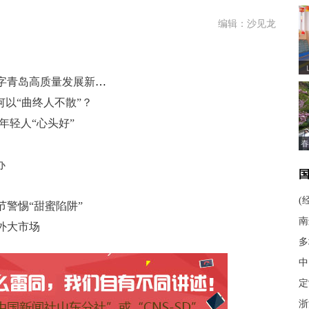
编辑：沙见龙
青岛市人大代表张亮：加快打造数字青岛高质量发展新引擎
何以“曲终人不散”？
年轻人“心头好”
春
办
(
警惕“甜蜜陷阱”
南
外大市场
多
中
定
浙