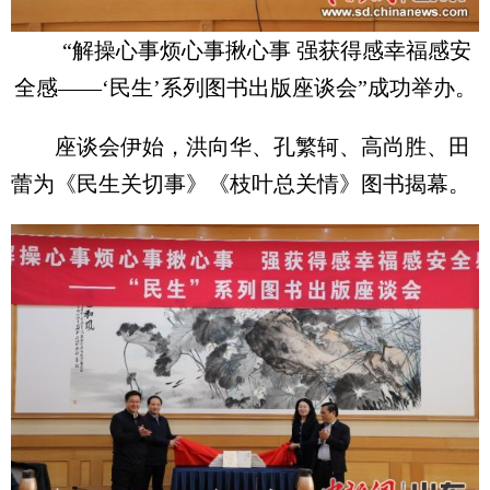
“解操心事烦心事揪心事 强获得感幸福感安
全感——‘民生’系列图书出版座谈会”成功举办。
座谈会伊始，洪向华、孔繁轲、高尚胜、田
蕾为《民生关切事》《枝叶总关情》图书揭幕。