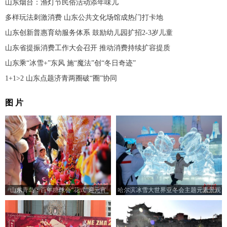
山东烟台：渔灯节民俗活动添年味儿
多样玩法刺激消费 山东公共文化场馆成热门打卡地
山东创新普惠育幼服务体系 鼓励幼儿园扩招2-3岁儿童
山东省提振消费工作大会召开 推动消费持续扩容提质
山东乘“冰雪+”东风 施“魔法”创“冬日奇迹”
1+1>2 山东点题济青两圈破“圈”协同
图 片
山东青岛：百年糖球会“花式”迎元宵
哈尔滨冰雪大世界亚冬会主题元素景观
吸引游客打卡