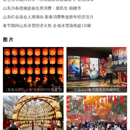
山东20条措施提振住房消费：惠民生 稳楼市
山东灯会庙会人潮涌动 新春消费释放新年经济活力
春节期间山东冰雪经济火热 全省冰雪场馆超120家
图 片
（新春见闻）上海“光影SHOW新春”活
中国2025春节档票房突破90亿
动吸引市民游客