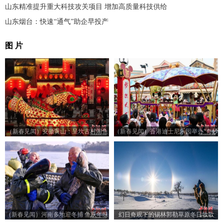
山东精准提升重大科技攻关项目 增加高质量科技供给
山东烟台：快速“通气”助企早投产
图 片
（新春见闻）安徽黄山：呈坎古村闹鱼
（新春见闻）香港迪士尼乐园举办“奇妙
灯
年年” 活动贺新年
（新春见闻）河南多地迎冬捕 鱼跃年味
幻日奇观下的锡林郭勒草原冬日牧歌