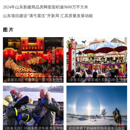
2024年山东新建商品房网签面积逾9600万平方米
山东项目建设“满弓紧弦”开新局 汇高质量发展动能
图 片
（新春见闻）安徽黄山：呈坎古村闹鱼
（新春见闻）香港迪士尼乐园举办“奇妙
灯
年年” 活动贺新年
（新春见闻）河南多地迎冬捕 鱼跃年味
幻日奇观下的锡林郭勒草原冬日牧歌