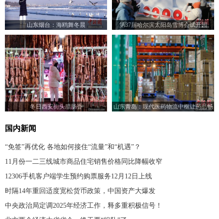
山东烟台：海鸥舞冬晨
第37届哈尔滨太阳岛雪博会试开园
冬日西安街头腊肠香
山东青岛：现代医药物流中枢让药品畅
达全省
国内新闻
“免签”再优化 各地如何接住“流量”和“机遇”？
11月份一二三线城市商品住宅销售价格同比降幅收窄
12306手机客户端学生预约购票服务12月12日上线
时隔14年重回适度宽松货币政策，中国资产大爆发
中央政治局定调2025年经济工作，释多重积极信号！