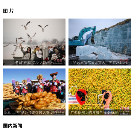
图 片
冬日“春城”昆明人鸥同乐
第26届哈尔滨冰雪大世界存冰启用
高原“土乡”举办传统馍馍大赛 民众品舌
广西梧州：陈皮柑丰收 分拣装运上市
尖美味
国内新闻