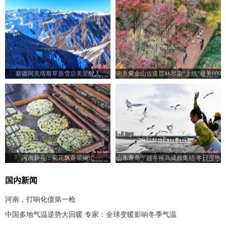
新疆阿克塔斯草原雪后美景醉人
南京紫金山古道层林尽染“上线”最美600
米
河南新县：菊花飘香采摘忙
山东青岛：越冬候鸟成群集结 冬日湿地
焕发生机
国内新闻
河南，打响化债第一枪
中国多地气温逆势大回暖 专家：全球变暖影响冬季气温