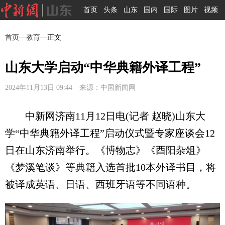
首页
头条
山东
国内
国际
图片
视频
首页
—
教育
—正文
山东大学启动“中华典籍外译工程”
2024年11月13日 09:44 来源：中国新闻网
中新网济南11月12日电(记者 赵晓)山东大
学“中华典籍外译工程”启动仪式暨专家座谈会12
日在山东济南举行。《博物志》《酉阳杂俎》
《梦溪笔谈》等典籍入选首批10本外译书目，将
被译成英语、日语、西班牙语等不同语种。