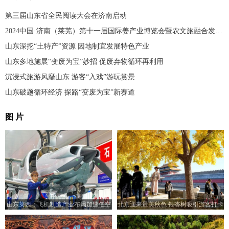
第三届山东省全民阅读大会在济南启动
2024中国·济南（莱芜）第十一届国际姜产业博览会暨农文旅融合发展研讨会开幕
山东深挖“土特产”资源 因地制宜发展特色产业
山东多地施展“变废为宝”妙招 促废弃物循环再利用
沉浸式旅游风靡山东 游客“入戏”游玩赏景
山东破题循环经济 探路“变废为宝”新赛道
图 片
山东莱西：飞机制造产业布局加速低空
北京迎来最美秋色 银杏树吸引游客打卡
经济“高飞”