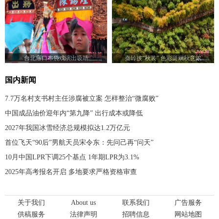
台北庙口布袋戏演出吸睛
秦岭披“秋装” 色彩斑斓秋意浓
国内新闻
7.7万名村支书村主任涉腐被立案 怎样整治“微腐败”
中国成品油价迎年内“第九降” 出行成本或降低
2027年我国冰雪经济总规模拟达1.2万亿元
首位飞天“90后”男航天员宋令东：先问己再“问天”
10月中国LPR下调25个基点 1年期LPR为3.1%
2025年高考报名开启 多地要求严格资格审查
关于我们
About us
联系我们
广告服务
供稿服务
法律声明
招聘信息
网站地图