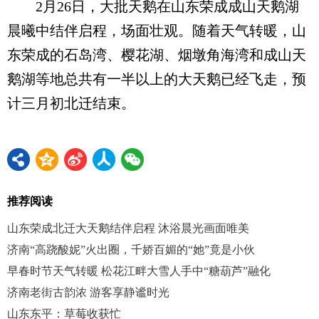
2月26日，大批天鹅在山东荣成成山天鹅湖
晨曦中结伴启程，场面壮观。随着天气转暖，山
东荣成的石岛湾、樱花湖、烟墩角海湾和成山天
鹅湖等地总共有一半以上的大天鹅已经飞走，预
计三月初北迁结束。
推荐阅读
山东荣成北迁大天鹅结伴启程 沐浴晨光画面唯美
济南“高跷酸妮”火出圈，千娇百媚的“她”竟是小伙
早春时节天气转暖 松花江畔大雪人手中“糖葫芦”融化
济南老街古韵浓 游客享静谧时光
山东东平：草莓收获忙