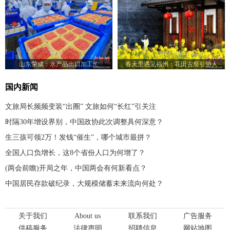
山东荣成：水产品出口加工忙
春天里遇见福州：花田古厝引游人
国内新闻
文旅局长频频变装“出圈” 文旅如何“长红”引关注
时隔30年增设界别，中国政协此次调整具何深意？
生三孩可领2万！发钱“催生”，哪个城市最拼？
全国人口负增长，这8个省份人口为何增了？
(两会前瞻)开局之年，中国两会有何新看点？
中国居民存款破纪录，大规模储蓄未来流向何处？
关于我们
About us
联系我们
广告服务
供稿服务
法律声明
招聘信息
网站地图