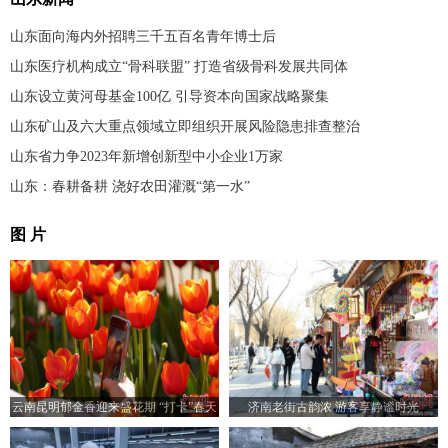
山东面向海内外招聘三千五百名青年博士后
山东医疗机构成立“骨科联盟” 打造省级骨科发展共同体
山东设立黄河母基金100亿 引导资本向国家战略聚集
山东矿山及六大重点领域立即组织开展风险隐患排查整治
山东省力争2023年新增创新型中小企业1万家
山东：春耕备耕 浇好农田灌溉“第一水”
图 片
云南昆明郁金香迎来盛花期 “打卡”春天
济南老街古韵浓 游客享静谧时光
的浪漫