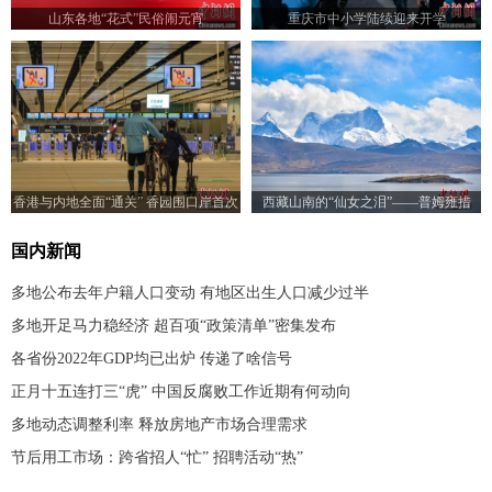
山东各地“花式”民俗闹元宵
重庆市中小学陆续迎来开学
香港与内地全面“通关” 香园围口岸首次
西藏山南的“仙女之泪”——普姆雍措
实施旅客过关
国内新闻
多地公布去年户籍人口变动 有地区出生人口减少过半
多地开足马力稳经济 超百项“政策清单”密集发布
各省份2022年GDP均已出炉 传递了啥信号
正月十五连打三“虎” 中国反腐败工作近期有何动向
多地动态调整利率 释放房地产市场合理需求
节后用工市场：跨省招人“忙” 招聘活动“热”