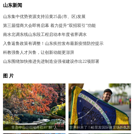
山东新闻
山东集中优势资源支持沿黄25县(市、区)发展
第三届儒商大会即将启幕 着力提升“双招双引”功能
南水北调东线山东段工程启动本年度省界调水
入鲁返鲁政策有调整！山东疾控发布最新疫情防控提示
科教强鲁人才兴鲁，让创新动能更澎湃
山东围绕加快推进先进制造业强省建设作出22项部署
图 片
青岛中山公园初冬红叶“醉”人
世界杯来了！哈里发国际体育场外氛围
十足