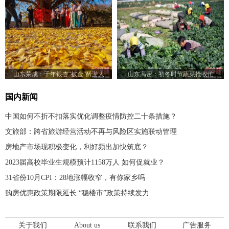
山东荣成：千年银杏“披金”醉游人
山东高密：初冬时节蔬菜抢收忙
国内新闻
中国如何不折不扣落实优化调整疫情防控二十条措施？
文旅部：跨省旅游经营活动不再与风险区实施联动管理
房地产市场现积极变化，利好频出加快筑底？
2023届高校毕业生规模预计1158万人 如何促就业？
31省份10月CPI：28地涨幅收窄，有你家乡吗
购房优惠政策期限延长 “稳楼市”政策持续发力
关于我们
About us
联系我们
广告服务